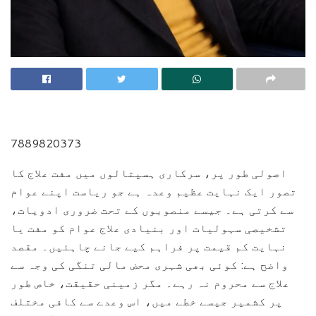
7889820373
اصولی طور پر، سرکاری ہسپتالوں میں مفت علاج کا
تصور ایک نہایت عظیم وعدہ ہے جو ریاست اپنے عوام
سے کرتی ہے۔ جیسے منصوبوں کے تحت ضروری ادویات،
تشخیصی سہولیات اور بنیادی علاج عوام کو مفت یا
نہایت کم قیمت پر فراہم کیے جانے چاہئیں۔ مقصد
واضح ہے: کوئی بھی شہری محض مالی تنگی کی وجہ سے
علاج سے محروم نہ رہے۔ مگر زمینی حقیقت، خاص طور
پر کشمیر جیسے خطے میں، اس وعدے سے کافی مختلف