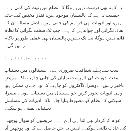
یہ کہنا بھی درست نہیں ہوگا کہ نظام میں نیت کی کمی ہے۔
حقیقت یہ ہے کہ پالیسیاں موجود ہیں، فنڈز مختص کیے جاتے
ہیں، اور ادویات بھی فراہم کی جاتی ہیں۔ اصل مسئلہ ان کے
نفاذ، نگرانی اور جوابدہی کا ہے۔ جب تک سخت نگرانی کا نظام
قائم نہیں ہوگا، تب تک بہترین پالیسیاں بھی عملی طور پر ناکام
رہیں گی۔
تو پھر حل کیا ہے؟
سب سے پہلے شفافیت ضروری ہے۔ ہسپتالوں میں دستیاب
مفت ادویات کی فہرست نمایاں کی جانی چاہیے تاکہ مریض
باخبر رہیں۔ دوسرا، ڈاکٹروں کو چاہیے کہ وہ جہاں ممکن ہو،
وہی ادویات تجویز کریں جو ہسپتال میں دستیاب ہوں۔ تیسرا،
سپلائی کے نظام کو مضبوط بنایا جائے تاکہ ادویات کی مسلسل
دستیابی یقینی ہو سکے۔
عوام کا کردار بھی اتنا ہی اہم ہے۔ مریضوں کو سوال پوچھنے
کی عادت ڈالنی ہوگی۔ انہیں یہ حق حاصل ہے کہ وہ پوچھیں آیا