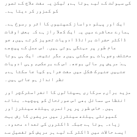
کی سہولت کے لیے ہوتا ہے، لیکن یہ مفت علاج کے تصور
کو کمزور کر دیتا ہے۔
ایک اور پہلو دواساز کمپنیوں کا اثر و رسوخ ہے۔
ہمارے معاشرے میں یہ ایک کھلا راز ہے کہ بعض اوقات
ڈاکٹر حضرات برانڈڈ ادویات تجویز کرتے ہیں، جو
عام طور پر مہنگی ہوتی ہیں۔ اس عمل کے پیچھے
مختلف وجوہات ہو سکتی ہیں، مگر نتیجہ ایک ہی ہوتا
ہے: مریض پر مالی بوجھ۔ اس کے برعکس، وہی ادویات
جنہیں جنیرک شکل میں مفت فراہم کیا جا سکتا ہے،
نظر انداز ہو جاتی ہیں۔
مزید برآں، سرکاری ہسپتالوں کا انفراسٹرکچر اور
انتظامی مسائل بھی اس صورتحال کو پیچیدہ بناتے
ہیں۔ خاص طور پر پرائمری ہیلتھ سینٹرز اور
کمیونٹی ہیلتھ سینٹرز میں مریضوں کا رش بہت
زیادہ ہوتا ہے جبکہ ڈاکٹروں کی تعداد محدود۔
ایسے حالات میں ڈاکٹر کے لیے ہر مریض کو تفصیل سے