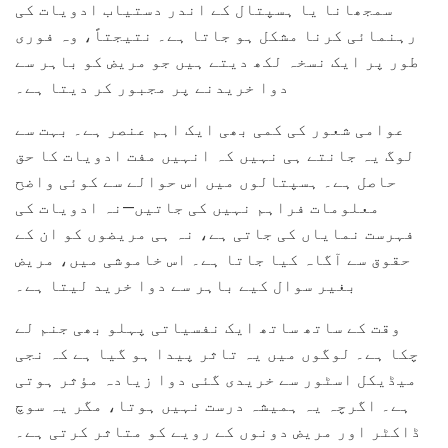
سمجھانا یا ہسپتال کے اندر دستیاب ادویات کی
رہنمائی کرنا مشکل ہو جاتا ہے۔ نتیجتاً، وہ فوری
طور پر ایک نسخہ لکھ دیتے ہیں جو مریض کو باہر سے
دوا خریدنے پر مجبور کر دیتا ہے۔
عوامی شعور کی کمی بھی ایک اہم عنصر ہے۔ بہت سے
لوگ یہ جانتے ہی نہیں کہ انہیں مفت ادویات کا حق
حاصل ہے۔ ہسپتالوں میں اس حوالے سے کوئی واضح
معلومات فراہم نہیں کی جاتیں—نہ ادویات کی
فہرست نمایاں کی جاتی ہے، نہ ہی مریضوں کو ان کے
حقوق سے آگاہ کیا جاتا ہے۔ اس خاموشی میں، مریض
بغیر سوال کیے باہر سے دوا خرید لیتا ہے۔
وقت کے ساتھ ساتھ ایک نفسیاتی پہلو بھی جنم لے
چکا ہے۔ لوگوں میں یہ تاثر پیدا ہو گیا ہے کہ نجی
میڈیکل اسٹور سے خریدی گئی دوا زیادہ مؤثر ہوتی
ہے۔ اگرچہ یہ ہمیشہ درست نہیں ہوتا، مگر یہ سوچ
ڈاکٹر اور مریض دونوں کے رویے کو متاثر کرتی ہے۔