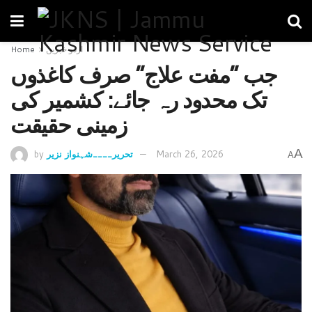
اردو خبریں
Home
جب “مفت علاج” صرف کاغذوں
تک محدود رہ جائے: کشمیر کی
زمینی حقیقت
A
March 26, 2026
تحریر____شہنواز نزیر
by
A