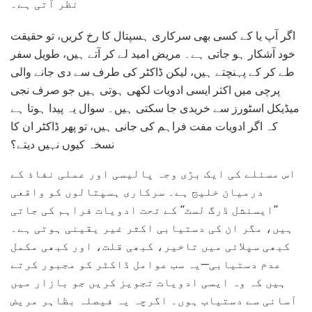
نظر آتی ہے۔
اگر آپ یا کے کسی بھی سرکاری ہسپتال کا رخ کریں، تو حقیقت
خود آشکار ہو جاتی ہے۔ مریض امید لے کر آتے ہیں، طویل سفر
طے کر کے پہنچتے ہیں، لیکن ڈاکٹر کی طرف سے دی جانے والی
پرچی میں اکثر ایسی ادویات لکھی ہوتی ہیں جو صرف نجی
میڈیکل اسٹورز سے خریدی جا سکتی ہیں۔ سوال یہ پیدا ہوتا ہے
کہ اگر ادویات مفت فراہم کی جانی ہیں، تو پھر ڈاکٹر ان کا
نسخہ کیوں نہیں دیتے؟
اس مسئلے کی ایک بڑی وجہ پالیسی اور عملی نفاذ کے
درمیان خلیج ہے۔ سرکاری ہسپتالوں کو واقعی
“ایسنشل ڈرگ لسٹ” کے تحت ادویات فراہم کی جاتی
ہیں، مگر ان کی دستیابی اکثر غیر یقینی ہوتی ہے۔
کبھی سپلائی میں تاخیر، کبھی قلت، اور کبھی مکمل
عدم دستیابی—یہ سب عوامل ڈاکٹر کو مجبور کرتے
ہیں کہ وہ ایسی ادویات تجویز کریں جو بازار میں
آسانی سے دستیاب ہوں۔ اگرچہ یہ فیصلہ بظاہر مریض