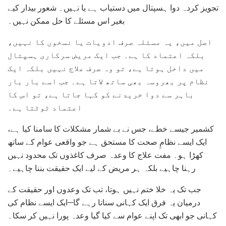
تجویز کردہ دوا ہسپتال میں دستیاب ہے یا نہیں۔ شعور بیدار کیے
بغیر اس مسئلے کا حل ممکن نہیں۔
اصل میں، یہ مسئلہ صرف ادویات یا نسخوں کا نہیں،
بلکہ اعتماد کا ہے۔ جب ایک مریض سرکاری ہسپتال
میں داخل ہوتا ہے، تو وہ صرف علاج نہیں بلکہ ایک
نظام پر بھروسہ بھی ساتھ لاتا ہے۔ جب اسے بار بار
باہر سے دوا خریدنے کو کہا جاتا ہے، تو اس کا
اعتماد ٹوٹتا ہے۔
کشمیر جیسے خطے، جس نے بے شمار مشکلات کا سامنا کیا ہے،
ایک ایسے نظامِ صحت کا مستحق ہے جو واقعی عوام کے ساتھ
کھڑا ہو۔ مفت علاج کا وعدہ صرف کاغذوں تک محدود نہیں
رہنا چاہیے بلکہ ہر مریض کے لیے ایک حقیقت بننا چاہیے۔
جب تک یہ خلا ختم نہیں ہوتا، تب تک وعدوں اور حقیقت کے
درمیان یہ فرق ایک کہانی سناتا رہے گا—ایک ایسے نظام کی
کہانی جو ابھی تک اپنے عوام سے کیا گیا وعدہ پورا نہیں کر سکا۔