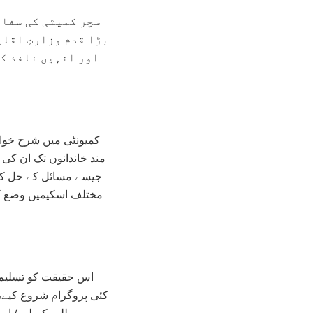
سچر کمیٹی کی سفار
بڑا قدم وزارتِ اقل
اور انہیں نافذ کر
کمیونٹی میں شرح خوا
مند خاندانوں تک ان کی 
جیسے مسائل کے حل کے
مختلف اسکیمیں وضع کی 
اس حقیقت کو تسلیم 
کئی پروگرام شروع کیے،
طلبہ کے لیے) او