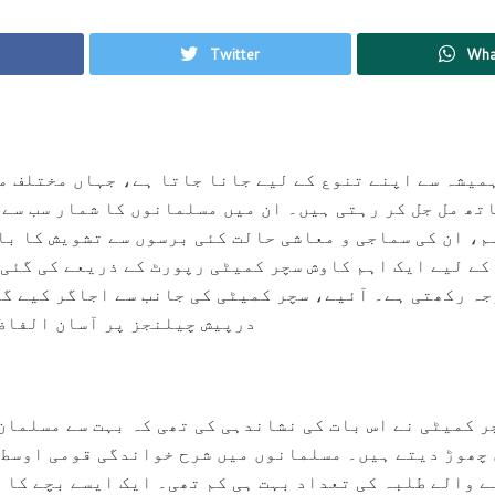
Twitter
Wha
میشہ سے اپنے تنوع کے لیے جانا جاتا ہے، جہاں مختلف م
تھ مل جل کر رہتی ہیں۔ ان میں مسلمانوں کا شمار سب سے
م، ان کی سماجی و معاشی حالت کئی برسوں سے تشویش کا با
کے لیے ایک اہم کاوش سچر کمیٹی رپورٹ کے ذریعے کی گئی 
جہ رکھتی ہے۔ آئیے، سچر کمیٹی کی جانب سے اجاگر کیے گ
درپیش چیلنجز پر آسان الفاظ 
چھوڑ دیتے ہیں۔ مسلمانوں میں شرح خواندگی قومی اوسط س
 والے طلبہ کی تعداد بہت ہی کم تھی۔ ایک ایسے بچے کا 