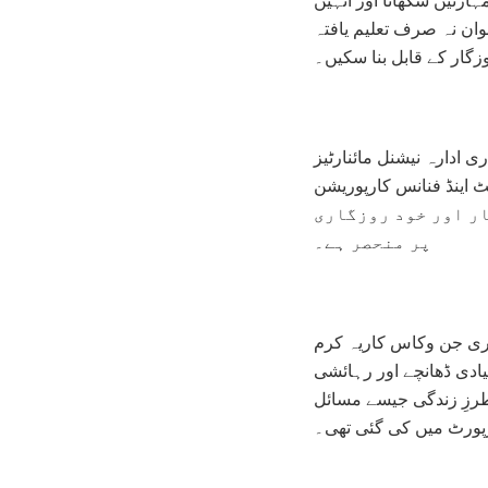
وان نہ صرف تعلیم یافتہ
زگار کے قابل بنا سکیں۔
 ادارہ نیشنل مائنارٹیز
رپوریشن (NMDFC) خود روزگاری اور کاروباری (Entrepreneurship) کے لیے کم شرح سود
ر اور خود روزگاری
پر منحصر ہے۔
ری جن وکاس کاریہ کرم
یادی ڈھانچے اور رہائشی
 طرزِ زندگی جیسے مسائل
پورٹ میں کی گئی تھی۔