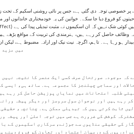
نانے پر خصوصی توجہ دی گئی ہے، جس پر نائی روشنی اسکیم کے تحت زور 
احیتوں کو فروغ دیا جا سکے۔ خواتین کی یہ خودمختاری خاندانوں اور 
بہ وظائف حاصل کر رہے ہیں، ہنرمندی کی تربیت کے مواقع بڑھے ہیں 
دار ہو رہا ہے۔ تاہم، اگرچہ نیت نیک اور ارادہ مضبوط ہے، لیکن ان اسکیموں
میں مزید 
 کہ موجودہ صورتحال صرف کسی ایک عنصر کا نتیجہ نہیں 
لات اور سماجی چیلنجز کا مجموعہ ہے۔ ساتھ ہی، ایسی ک
یتی طلبہ امتحانات میں نمایاں پوزیشن حاصل کر رہے ہی
ر رہے ہیں اور نوجوان سول سروسز اور دیگر پیشہ ورانہ
لیں ثابت کرتی ہیں کہ تبدیلی ممکن ہے۔ چنانچہ، حقیقی 
مشترکہ کوشش کی ضرورت ہے جس میں توجہ اعلیٰ اور پیشہ و
ار کی حقیقی منڈیوں سے جوڑنے، سرکاری اسکیموں کے بار
برادریوں کے درمیان اعتماد اور تعاون کو فروغ دینے پر