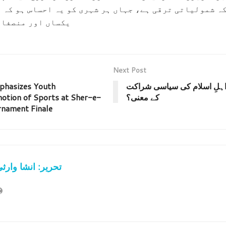
ہ شمولیاتی ترقی ہے، جہاں ہر شہری کو یہ احساس ہو کہ 
یکساں اور منصفان
Next Post
ہلِ اسلام کی سیاسی شراکت
phasizes Youth
کے معنی؟
otion of Sports at Sher-e-
nament Finale
تحریر: انشا وارث