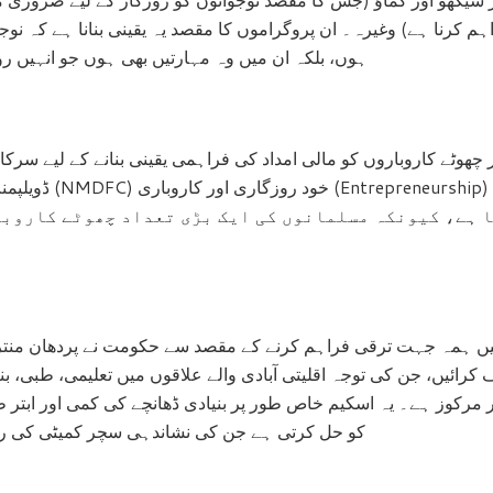
م کرنا ہے) وغیرہ۔ ان پروگراموں کا مقصد یہ یقینی بنانا ہے کہ نوج
ہوں، بلکہ ان میں وہ مہارتیں بھی ہوں جو انہیں رو
چھوٹے کاروباروں کو مالی امداد کی فراہمی یقینی بنانے کے لیے سرکاری
ڈویلپمنٹ اینڈ فنانس کا
ا ہے، کیونکہ مسلمانوں کی ایک بڑی تعداد چھوٹے کاروبا
یں ہمہ جہت ترقی فراہم کرنے کے مقصد سے حکومت نے پردھان منت
رائیں، جن کی توجہ اقلیتی آبادی والے علاقوں میں تعلیمی، طبی، بن
پر مرکوز ہے۔ یہ اسکیم خاص طور پر بنیادی ڈھانچے کی کمی اور ابتر
کو حل کرتی ہے جن کی نشاندہی سچر کمیٹی کی ر