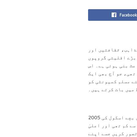
Facebook
ذاہب، ثقافتیں اور
 بڑے اقلیتی گروپوں
عث بنی ہوئی ہے۔ اس
تھی، جو آج بھی ایک
ئے مسلم کمیونٹی کو
میں بات کرتے ہیں۔
2005 میں قائم کی گئی سچر کمیٹی نے اس بات کی نشاندہی کی تھی کہ بہت سے مسلمان بچے اسکول کی
ے کم تھی اور اعلیٰ
تصور کریں جسے اپنے