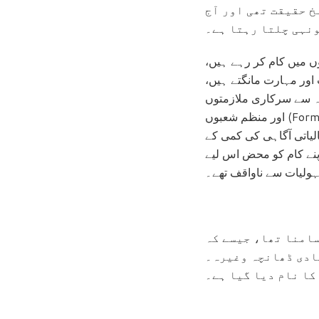
خ حقیقت تھی اور آج
ونہی چلتا رہتا ہے۔
ں میں کام کر رہے ہیں،
ور مہارت مانگتے ہیں،
جہ سے سرکاری ملازمتوں
اور منظم شعبوں (Formal Sectors) میں ان کی نمائندگی کافی کم تھی۔ اس عدم توازن نے برادری کے لیے معاشی
لیاتی آگاہی کی کمی کے
نے کام کو محض اس لیے
سہولیات سے ناواقف تھے۔
سامنا تھا، جیسے کہ
ادی ڈھانچہ وغیرہ۔
کا نام دیا گیا ہے۔