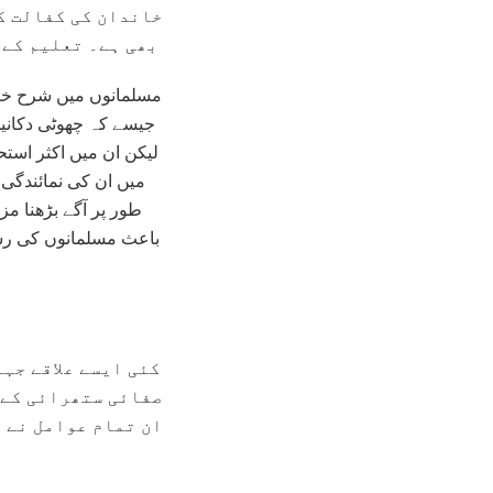
خاندان کی کفالت کے
بھی ہے۔ تعلیم کے 
مسلمانوں میں شرح خوا
جیسے کہ چھوٹی دکانی
لیکن ان میں اکثر اس
طور پر آگے بڑھنا م
باعث مسلمانوں کی رس
کئی ایسے علاقے جہ
صفائی ستھرائی کے 
ان تمام عوامل نے م