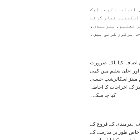
ی اقدامات کیے۔ ایک
 اسکیمیں تیار کرنے
پر تعلیم، ہنرمندی،
ہ مرکوز کرتی ہیں۔
اضافہ کیا تاکہ ضرورت
ور اعلیٰ تعلیم میں کمی
 مینز اسکالرشپ جیسی
سز کے اخراجات کا احاطہ
کیا جا سکے۔
نے ہنرمندی کے فروغ کے
، خاص طور پر مدرسے کے
ارتیں سکھانا اور انہیں