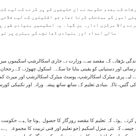
شات کے بعد، حکومت نے ان خلیجوں کو پر کرنے کے لیے کئ
یتی امور کو مستحکم کرنا تھا، جو اقلیتوں کے لیے فلاحی
نے والا مرکزی ادارہ بن گیا۔ یہ اسکیمیں بنیادی طور 
مالی امداد اور بنیادی ڈھانچے کی بہتری پر توج
ندگی بڑھانے کے مقصد سے، وزارت نے جاری اسکالرشپ اسکیموں میں 
رسائی اور دستیابی کو یقینی بنایا جا سکے۔ اسکول چھوڑنے کے رجحان ا
 لیے پری میٹرک اسکالرشپ، پوسٹ میٹرک اسکالرشپ اور میرٹ کم
گئیں، تاکہ بنیادی تعلیم کے ساتھ ساتھ پیشہ ورانہ اور تکنیکی کور
کرتے ہوئے کہ تعلیم کا مقصد روزگار کا حصول ہونا چاہیے، حکومت 
 جیسے کہ نئی منزل اسکیم (جو تعلیم اور فنی تربیت کا مجموعہ ہے
ر سیکھو اور کماؤ (جس کا مقصد نوجوانوں کو روزگار کے لیے ضروری مہ