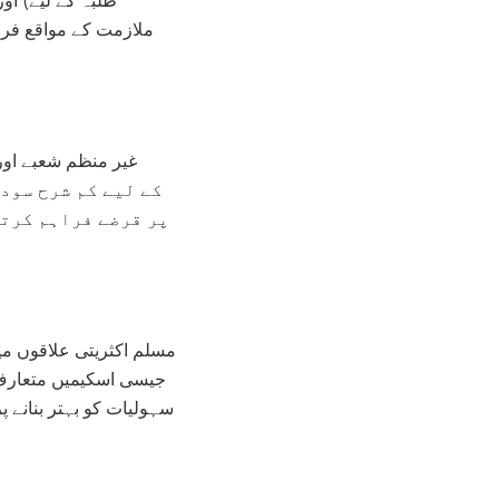
ملازمت کے مواقع فراہ
غیر منظم شعبے اور 
پر قرضے فراہم کرت
مسلم اکثریتی علاقوں م
جیسی اسکیمیں متعارف ک
سہولیات کو بہتر بنانے 