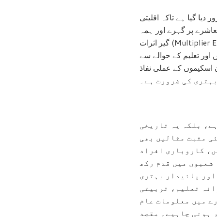
دیا گیا ہے تاکہ اقلیتی
معاشرے پر گہرے اور ہمہ
گیر اثرات (Multiplier Effect) مرتب کرتی ہے۔ اس میں کوئی شک نہیں کہ ان اسکیموں نے مثبت تبدیلی پیدا کی ہے
اور تعلیم کے حوالے سے
 کے عملی نفاذ (Execution)
بہتری کی ضرورت ہے۔
ہے، بلکہ یہ تاریخی
ئی مثبت مثالیں بھی
ں، کاروباری افراد
 شعبوں میں قدم رکھ
اور پائیدار بہتری
رانہ تعلیم، تربیتی
ے میں معلومات عام
 ہونی چاہیے۔ مقصد