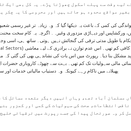
 لیے وقت سے پہلے اسکول چھوڑنا پڑے۔ یہ کل بھی ایک تل
بغیر مواقع محدود ہو جاتے ہیں اور محرومی کا یہ چکر ی
ندگی کی کمی کے باعث یہ دیکھا گیا کہ وہ زیادہ تر غیر رسمی شعبو
ں، ورکشاپس اور دیہاڑی مزدوری وغیرہ۔ اگرچہ یہ کام سخت محنت ا
تحکام یا طویل مدتی ترقی کی گنجائش نہیں ہوتی۔ ساتھ ہی، اسی و
زید مشکل بنا دیا۔ رپورٹ میں اس بات کی نشاندہی بھی کی گئی کہ ما
ائی مالی سہولیات تک کم تھی۔ بہت سے چھوٹے کاروباری حضرات اپ
پھیلانے میں ناکام رہے کیونکہ وہ دستیاب مالیاتی خدمات اور 
اں مسلمان آباد تھے، وہاں انہیں دیگر متعدد مسائل کا 
ناقص انتظامات، صحت کی سہولیات کی کمی اور کمزور بنی
ل کر وہ صورتحال پیدا کی جسے رپورٹ میں ترقیاتی خلیج 