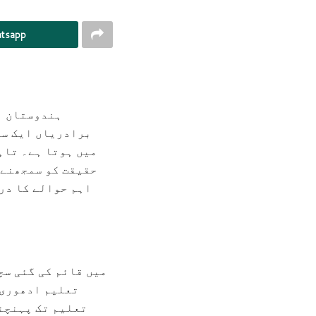
tsapp
ہندوستان ہ
برادریاں ایک سا
میں ہوتا ہے۔ تاہ
حقیقت کو سمجھنے 
اہم حوالے کا در
تعلیم ادھوری 
تعلیم تک پہنچنے