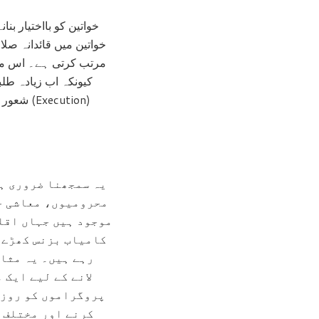
خواتین کو بااختیار ب
خواتین میں قائدانہ صل
کیونکہ اب زیادہ طل
شعور بی
یہ سمجھنا ضروری ہے
محرومیوں، معاشی حا
موجود ہیں جہاں اقل
کامیاب بزنس کھڑے ک
رہے ہیں۔ یہ مثا
لانے کے لیے ایک 
پروگراموں کو روزگ
کرنے اور مختلف 