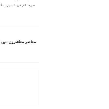
صرف ترقی نہیں بلک
معاصر معاشروں میں ا