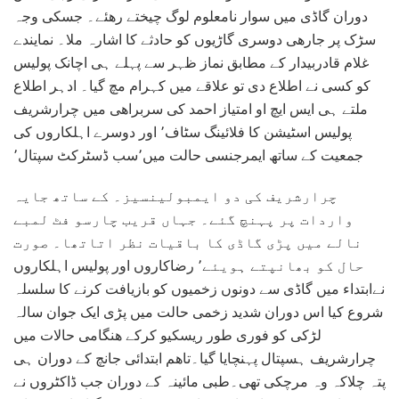
دوران گاڈی میں سوار نامعلوم لوگ چیختے رھئے۔ جسکی وجہ
سڑک پر جارھی دوسری گاڑیوں کو حادثے کا اشارہ ملا۔ نمایندے
غلام قادربیدار کے مطابق نماز ظہر سے پہلے ہی اچانک پولیس
کو کسی نے اطلاع دی تو علاقے میں کہرام مچ گیا۔ ادہر اطلاع
ملتے ہی ایس ایچ او امتیاز احمد کی سربراھی میں چرارشریف
پولیس اسٹیشن کا فلائینگ سٹاف٬ اور دوسرے اہلکاروں کی
جمعیت کے ساتھ ایمرجنسی حالت میں٬سب ڈسٹرکٹ سپتال٬
چرارشریف کی دو ایمبولینسیز۔ کے ساتھ جایہ
واردات پر پہنچ گئے۔ جہاں قریب چارسو فٹ لمبے
نالے میں پڑی گاڈی کا باقیات نظر اتاتھا۔ صورت
حال کو بھانپتے ہویئے٬ رضاکاروں اور پولیس اہلکاروں
نےابتداء میں گاڈی سے دونوں زخمیوں کو بازیافت کرنے کا سلسلہ
شروع کیا اس دوران شدید زخمی حالت میں پڑی ایک جوان سالہ
لڑکی کو فوری طور ریسکیو کرکے ھنگامی حالات میں
چرارشریف ہسپتال پہنچایا گیا۔تاھم ابتدائی جانچ کے دوران ہی
پتہ چلاکہ وہ مرچکی تھی۔طبی مائینہ کے دوران جب ڈاکٹروں نے