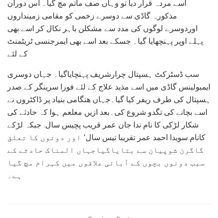
اسے مردہ قرار دیا تو وہاں صف ماتم مچ گیا۔ اس دوران
مذکورہ گاڈی سے دوسرے زخمی کو مقامی زمینداروں
اوردوسرے لوگوں کی مدد سے مشکلن باہر نکال کر اسے بھی
پہلے اوپر پہنچھایا گیا۔ جسکے بعد اسے بھی ایمرجنسی ٹریٹمنٹ
کے لئے
سب ڈسٹرکٹ ہسپتال چرارشریف پہنچایاگیا۔ جہاں دوسری
ایمبولینس گاڈی میں اسے مذید علاج کے لئے فورا سرینگر کے صدر
ہسپتال کی طرف ریفر کیا گیا۔جہاں ھنگامی بنیاد پر ڈاکٹروں نے
اسے بچانے کی تگدو شروع کی۔بعد ازیں معلعم ہوا کہ حادثے کی
شکار لڑکی کا نام ندا جان عمر قریب پچیس سال. جبکہ لڑکے
کانام.سویدا احمد عمر تقریبا تیس سال٬ اور دونوں کا تعلق
گاگرن شوپیان سے بتایاگیاجہاں المناک حادثے کے
سبب دونوں بچوں کے آبائی علاقوں میں کہرام مچ گیا
ہے۔