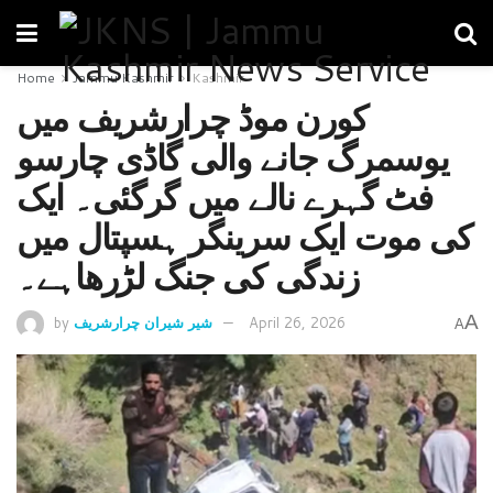
Home
Jammu Kashmir
Kashmir
کورن موڈ چرارشریف میں
یوسمرگ جانے والی گاڈی چارسو
فٹ گہرے نالے میں گرگئی۔ ایک
کی موت ایک سرینگر ہسپتال میں
زندگی کی جنگ لڑرھاہے۔
A
April 26, 2026
شیر شیران چرارشریف
by
A