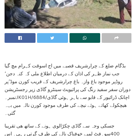
بڈگام ضلع کے چرارشریف قصبے میں اج اسوقت کہرام مچ گیا
جب نماز ظہر کی اذان کے درمیان اطلاع ملی کہ کنہ دجن٬
روڈپر موجود باغ وازہ باغ چرارشریف کے قریب کورن موڈ٬پر
دوران سفر سفید رنگ کی پرائیویٹ سینٹرو گاڈی زیر رجسٹریشن
نمبر۔JK01H/6884/اچانک ڈرائیور کے قابو سے باہر ہوئی گاڈی
ھیچکولے کھاتے ہوئے نیچے کی طرف موجود کورن نالہ میں بہہ
گئی۔
جسکی وجہ سے گاڈی چکڑالوی ہونے کے ساتھ ھی تقریبا
400سو۔فٹ لمبے خوفناک نالے کی طرف گرتی رہی۔ اس