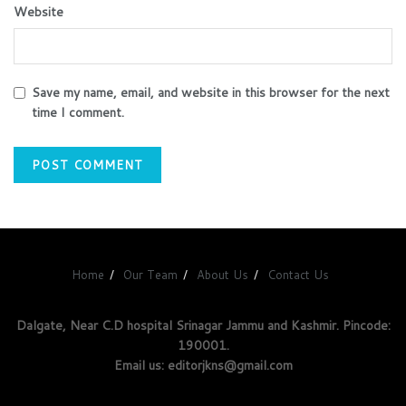
Website
Save my name, email, and website in this browser for the next
time I comment.
Home
Our Team
About Us
Contact Us
Dalgate, Near C.D hospital Srinagar Jammu and Kashmir. Pincode:
190001.
Email us: editorjkns@gmail.com