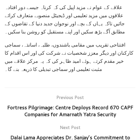
علاقے کے عوام نے مزید اپیل کی کہ کرناہ جیسے دور افتادہ
علاقوں میں مزید تعلیمی اور ڈیجیٹل منصوبے متعارف کرائے
جائیں تاکہ یہاں کے بچے اور نوجوان جدید دنیا کے تقاضوں کے
مطابق آگے بڑھ سکیں اور اپنے مستقبل کو روشن بنا سکیں۔
افتتاحی تقریب میں مقامی باشندوں، طلبہ، اساتذہ، سماجی
کارکنان اور دیگر معزز شخصیات نے شرکت کی اور اس اقدام کا
خیر مقدم کرتے ہوئے امید ظاہر کی کہ یہ مرکز علاقے میں
مثبت تعلیمی اور سماجی تبدیلی کا ذریعہ بنے گا۔
Previous Post
Fortress Pilgrimage: Centre Deploys Record 670 CAPF
Companies for Amarnath Yatra Security
Next Post
Dalai Lama Appreciates Dr. Sanjay’s Commitment to