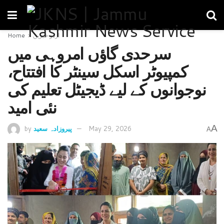
اردو خبریں
Home
سرحدی گاؤں امروہی میں
کمپیوٹر اسکل سینٹر کا افتتاح،
نوجوانوں کے لیے ڈیجیٹل تعلیم کی
نئی امید
A
May 29, 2026
پیروزادہ سعید
by
A