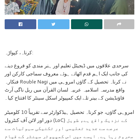
کرناہ، کپواڑہ:
سرحدی علاقوں میں ڈیجیٹل تعلیم اور ہنر مندی کو فروغ دینے
کی جانب ایک اہم قدم اٹھاتے ہوئے معروف سماجی کارکن اور
فنکارہ Rouble Nagi نے کرناہ تحصیل کے گاؤں امروہی میں
واقع مدرسہ اسلامیہ عربیہ لسان القرآن میں ربل ناگی آرٹ
فاؤنڈیشن کے بینر تلے ایک کمپیوٹر اسکل سینٹر کا افتتاح کیا۔
امروہی گاؤں، جو کرناہ تحصیل ہیڈکوارٹر سے تقریباً 10 کلومیٹر
دور اور لائن آف کنٹرول (LoC) کے نزدیک واقع ہے، طویل
عرصے سے جدید تعلیمی اور تکنیکی سہولیات سے
محروم رہا ہے۔ ایسے میں اس کمپیوٹر سینٹر کے قیام