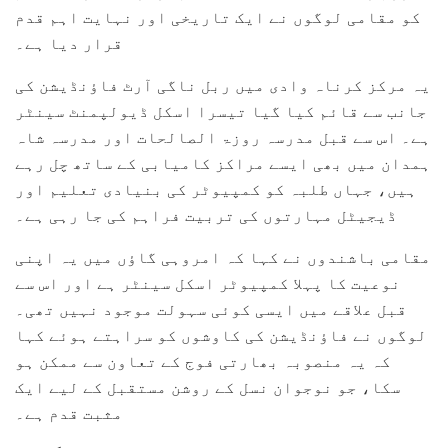
کو مقامی لوگوں نے ایک تاریخی اور نہایت اہم قدم
قرار دیا ہے۔
یہ مرکز کرناہ وادی میں ربل ناگی آرٹ فاؤنڈیشن کی
جانب سے قائم کیا گیا تیسرا اسکل ڈیولپمنٹ سینٹر
ہے۔ اس سے قبل مدرسہ روزۃ الصالحات اور مدرسہ شاہ
ہمدان میں بھی ایسے مراکز کامیابی کے ساتھ چل رہے
ہیں، جہاں طلبہ کو کمپیوٹر کی بنیادی تعلیم اور
ڈیجیٹل مہارتوں کی تربیت فراہم کی جا رہی ہے۔
مقامی باشندوں نے کہا کہ امروہی گاؤں میں یہ اپنی
نوعیت کا پہلا کمپیوٹر اسکل سینٹر ہے اور اس سے
قبل علاقے میں ایسی کوئی سہولت موجود نہیں تھی۔
لوگوں نے فاؤنڈیشن کی کاوشوں کو سراہتے ہوئے کہا
کہ یہ منصوبہ بھارتی فوج کے تعاون سے ممکن ہو
سکا، جو نوجوان نسل کے روشن مستقبل کے لیے ایک
مثبت قدم ہے۔