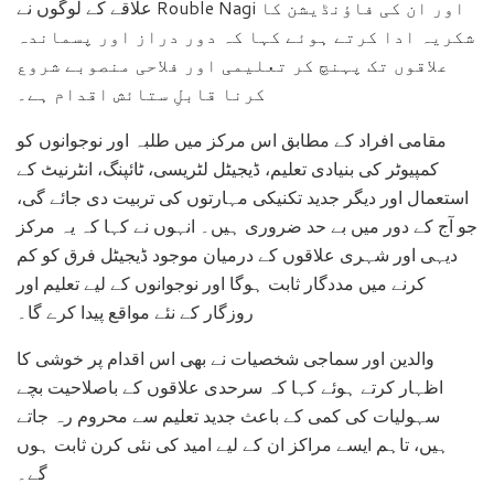
علاقے کے لوگوں نے Rouble Nagi اور ان کی فاؤنڈیشن کا
شکریہ ادا کرتے ہوئے کہا کہ دور دراز اور پسماندہ
علاقوں تک پہنچ کر تعلیمی اور فلاحی منصوبے شروع
کرنا قابلِ ستائش اقدام ہے۔
مقامی افراد کے مطابق اس مرکز میں طلبہ اور نوجوانوں کو
کمپیوٹر کی بنیادی تعلیم، ڈیجیٹل لٹریسی، ٹائپنگ، انٹرنیٹ کے
استعمال اور دیگر جدید تکنیکی مہارتوں کی تربیت دی جائے گی،
جو آج کے دور میں بے حد ضروری ہیں۔ انہوں نے کہا کہ یہ مرکز
دیہی اور شہری علاقوں کے درمیان موجود ڈیجیٹل فرق کو کم
کرنے میں مددگار ثابت ہوگا اور نوجوانوں کے لیے تعلیم اور
روزگار کے نئے مواقع پیدا کرے گا۔
والدین اور سماجی شخصیات نے بھی اس اقدام پر خوشی کا
اظہار کرتے ہوئے کہا کہ سرحدی علاقوں کے باصلاحیت بچے
سہولیات کی کمی کے باعث جدید تعلیم سے محروم رہ جاتے
ہیں، تاہم ایسے مراکز ان کے لیے امید کی نئی کرن ثابت ہوں
گے۔