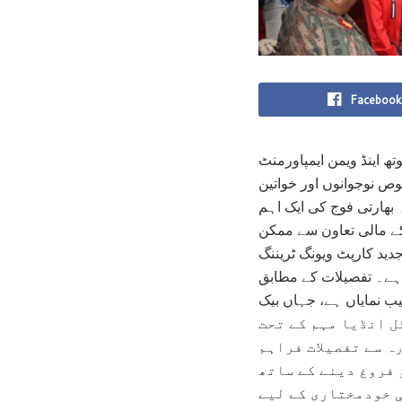
Facebook
ھ اینڈ ویمن ایمپاورمنٹ
 بالخصوص نوجوانوں اور خواتین
ہ بھارتی فوج کی ایک اہم
کے مالی تعاون سے ممکن
دید کارپٹ ویونگ ٹریننگ
 ہے۔ تفصیلات کے مطابق
لیب نمایاں ہے، جہاں بیک
ٹل انڈیا مہم کے تحت
ہ سے تفصیلات فراہم
 فروغ دینے کے ساتھ
 خودمختاری کے لیے