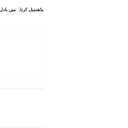
بڈھنمبل کرناہ میں بادل