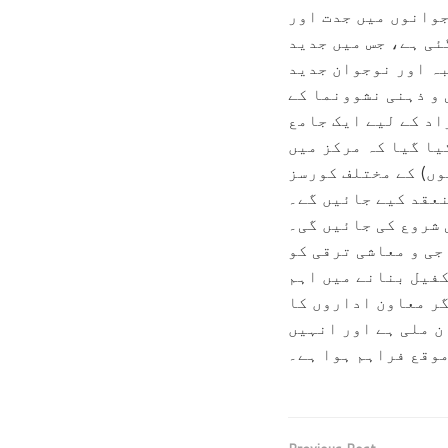
جوانوں میں جدت اور
ئی ہے، جس میں جدید
بہ اور نوجوان جدید
 و ذہنی نشوونما کے
اد کے لیے ایک جامع
یا گیا کہ مرکز میں
ں) کے مختلف کورسز
نعقد کیے جائیں گے۔
 شروع کی جائیں گی۔
جی و معاشی ترقی کو
کفیل بنانے میں اہم
ر معاون اداروں کا
ن ملی ہے اور انہیں
موقع فراہم ہوا ہے۔