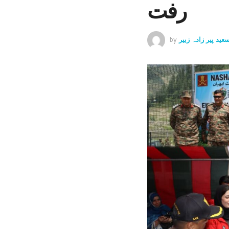
رفت
سعید پیر زادہ زبیر
by