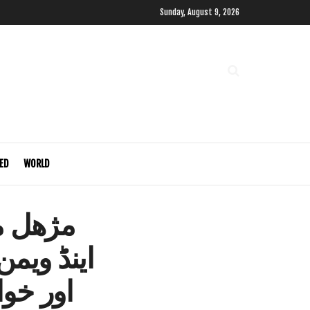
Sunday, August 9, 2026
ED
WORLD
مژھل می
اینڈ ویمن
اور خوا