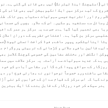
ائی (اسٹیچنگ اینڈ ٹیلرنگ) لیب بھی قائم کی گئی ہے۔نو
روغ کے لیے مرکز میں ایک انکیوبیشن لیب بھی قائم کی گ
لاس روم اور انٹرنیٹ جیسی سہولیات دستیاب ہیں تاکہ طل
 وسائل سے مستفید ہو سکیں۔ اس کے علاوہ بچوں کی جسمانی
یا بھی تعمیر کیا گیا ہے، جس سے یہ مرکز ہر عمر کے افر
علیمی مرکز بن گیا ہے۔ افتتاحی تقریب کے دوران اعلان ک
یٹا اینالیٹکس، پیپر ماشے، فوڈ کرافٹ انسٹی ٹیوٹ (جمو
 لیے قالین بافی، سلائی و کڑھائی کے تربیتی پروگرام م
وکن انگلش اور مختلف مضامین کی خصوصی کوچنگ کلاسز بھی
ی ہے کہ جدید سہولیات سے آراستہ یہ مرکز علاقے میں سما
روزگار کے مواقع پیدا کرے گا اور مقامی آبادی کو خود 
قامی باشندوں، خصوصاً نوجوانوں نے بھارتی فوج اور دیگ
ئے کہا کہ اس مرکز کے قیام سے ان کے خوابوں کو نئی اُڑا
ہنر سیکھ کر خود روزگار کے قابل بننے کا ایک بہترین 