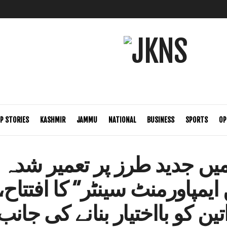
P STORIES
KASHMIR
JAMMU
NATIONAL
BUSINESS
SPORTS
OP
ں جدید طرز پر تعمیر شدہ “
 ایمپاورمنٹ سینٹر” کا افتتاح
تین کو بااختیار بنانے کی جان