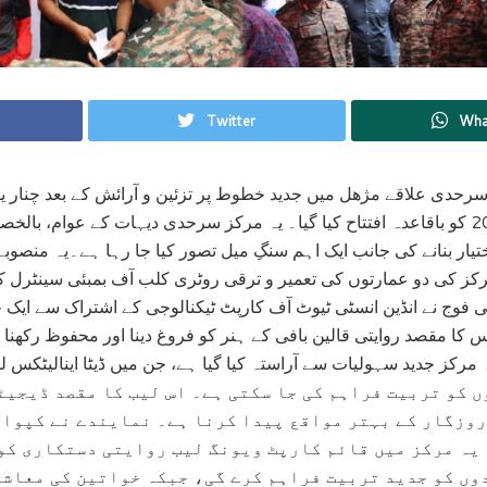
Twitter
Wha
سرحدی علاقے مژھل میں جدید خطوط پر تزئین و آرائش کے بعد چنار یوت
سینٹر کا 26 جون 2026 کو باقاعدہ افتتاح کیا گیا۔ یہ مرکز سرحدی دیہات کے عوام،
اختیار بنانے کی جانب ایک اہم سنگِ میل تصور کیا جا رہا ہے۔یہ منصوب
ز کی دو عمارتوں کی تعمیر و ترقی روٹری کلب آف بمبئی سینٹرل 
ی فوج نے انڈین انسٹی ٹیوٹ آف کارپٹ ٹیکنالوجی کے اشتراک سے ایک ج
 کا مقصد روایتی قالین بافی کے ہنر کو فروغ دینا اور محفوظ رکھنا
ہ مرکز جدید سہولیات سے آراستہ کیا گیا ہے، جن میں ڈیٹا اینالیٹکس 
جوانوں کو تربیت فراہم کی جا سکتی ہے۔ اس لیب کا مقصد ڈیجی
وزگار کے بہتر مواقع پیدا کرنا ہے۔ نمایندے نے کپوار
 یہ مرکز میں قائم کارپٹ ویونگ لیب روایتی دستکاری کو
وں کو جدید تربیت فراہم کرے گی، جبکہ خواتین کی معاشی