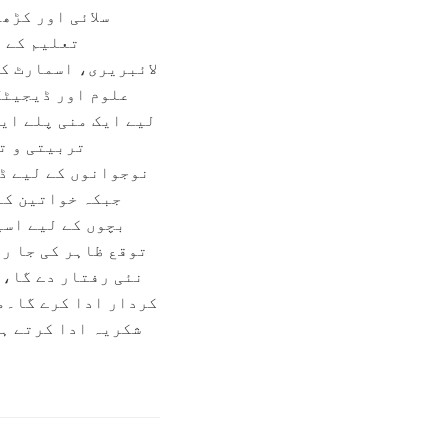
سلائی اور کڑھ
تعلیم کے ف
لائبریری، اسمارٹ ک
علوم اور ڈیجیٹل
لیے ایک منی پلے ایر
تربیتی و ت
نوجوانوں کے لیے ڈ
جبکہ خواتین کے
بچوں کے لیے اسپ
توقع ظاہر کی جا رہ
نئی رفتار دے گا، 
کردار ادا کرے گا۔م
شکریہ ادا کرتے ہو