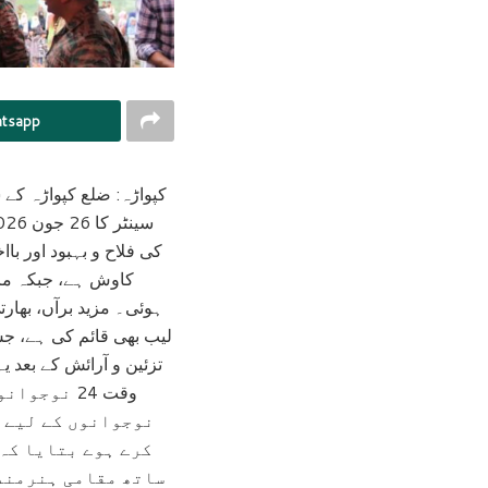
tsapp
کپواڑہ: ضلع کپواڑہ کے 
کی فلاح و بہبود اور با
کاوش ہے، جبکہ مرک
ہوئی۔ مزید برآں، بھارت
لیب بھی قائم کی ہے، جس
تزئین و آرائش کے بعد ی
وقت 24 نو
نوجوانوں کے لیے ر
کرے ہوے بتایا کہ
ساتھ مقامی ہنرمند